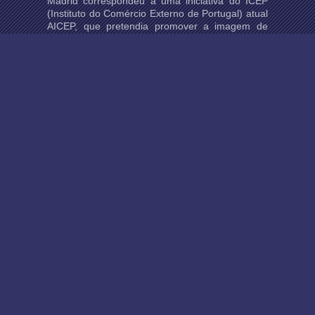
Madrid correspondeu a uma iniciativa do ICEP
(Instituto do Comércio Externo de Portugal) atual
AICEP, que pretendia promover a imagem de
Portugal como destino turístico na comunidade
espanhola. Ao longo da trajetória da...
Victor Moura da Silva
Oct 31, 2025
A autoestrada que liga Marraquexe à Agadir, em
Marrocos, atravessa a Cordilheira do Atlas, uma
limitação geográfica importante que levou a
execução de grandes obras, uma delas foi o
túnel Zaoiat Aït...
Ingénieur Pedro Ferreira