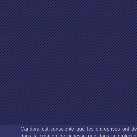
Qualité
ISO 9001:2015
Elle a été évaluée et certifiée
conforme aux exigences pour les
activités suivantes : conception,
fabrication et montage sur chantier
de coffrages, échafaudages,
étaiements et autres structures
métalliques à usage temporaire.
Carldora est consciente que les entreprises ont des
dans la création de richesse que dans la protectio