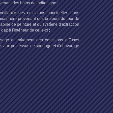
venant des bains de ladite ligne ;
veillance des émissions ponctuelles dans
tmosphère provenant des brûleurs du four de
cabine de peinture et du système d'extraction
 gaz à l'intérieur de celle-ci ;
tage et traitement des émissions diffuses
es aux processus de soudage et d'ébavurage