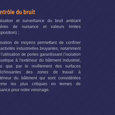
ntrôle du bruit
luation et surveillance du bruit ambiant
ritères de nuisance et valeurs limites
xposition) ;
lisation de moyens permettant de confiner
 activités industrielles bruyantes, notamment
 l'utilisation de portes garantissant l'isolation
ustique à l'extérieur du bâtiment industriel,
nsi que par le revêtement des surfaces
fléchissantes des zones de travail à
xtérieur du bâtiment qui sont considérées
mme les plus critiques en termes de
sance pour notre voisinage.