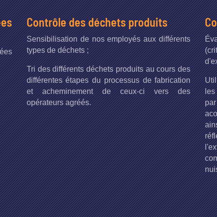
ées
Contrôle des déchets produits
Co
Sensibilisation de nos employés aux différents
Éva
types de déchets ;
(c
ées
d'e
Tri des différents déchets produits au cours des
différentes étapes du processus de fabrication
Uti
et acheminement de ceux-ci vers des
les
opérateurs agréés.
par
aco
ai
ré
l'e
co
nui