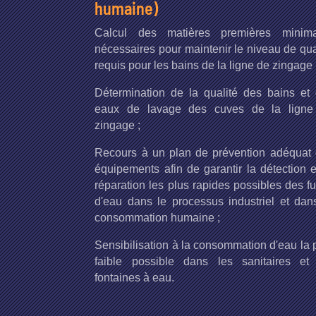
humaine)
Calcul des matières premières minima
nécessaires pour maintenir le niveau de qua
requis pour les bains de la ligne de zingage 
Détermination de la qualité des bains et
eaux de lavage des cuves de la ligne
zingage ;
Recours à un plan de prévention adéquat
équipements afin de garantir la détection e
réparation les plus rapides possibles des fu
d'eau dans le processus industriel et dan
consommation humaine ;
Sensibilisation à la consommation d'eau la 
faible possible dans les sanitaires et
fontaines à eau.