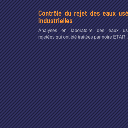
Contrôle du rejet des eaux us
industrielles
Analyses en laboratoire des eaux us
rejetées qui ont été traitées par notre ETARI.