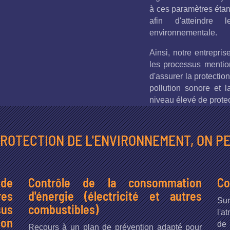
à ces paramètres étan
afin d'atteindre 
environnementale.
Ainsi, notre entrepri
les processus mentio
d'assurer la protection
pollution sonore et 
niveau élevé de prote
PROTECTION DE L'ENVIRONNEMENT, ON PE
 de
Contrôle de la consommation
Co
res
d'énergie (électricité et autres
Sur
sus
combustibles)
l'a
on
de 
Recours à un plan de prévention adapté pour