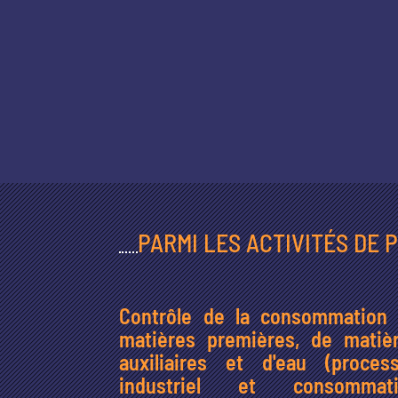
PARMI LES ACTIVITÉS DE 
Contrôle de la consommation
matières premières, de matiè
auxiliaires et d'eau (proces
industriel et consommati