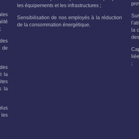
pro
les équipements et les infrastructures ;
les
Sur
Sensibilisation de nos employés à la réduction
lité
l'a
de la consommation énergétique.
;
la 
des
 des
 de
Cap
lié
;
 des
t la
ites
s la
plus
 les