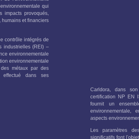
 environnementale qui
es impacts provoqués,
 humains et financiers
e contrôle intégrés de
 industrielles (REI) –
cence environnementale
tion environnementale
ce des métaux par des
t effectué dans ses
Carldora, dans son
certification NP EN 
fournit un ensembl
environnementale, e
aspects environnement
Les paramètres des
significatifs font l'ob