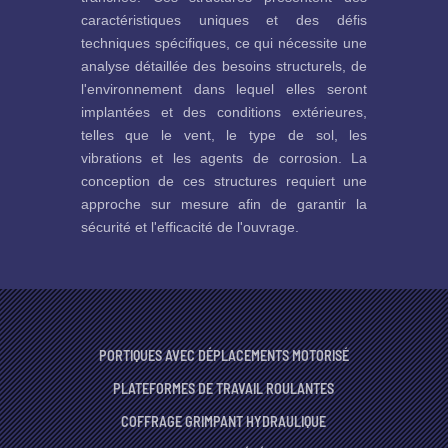
caractéristiques uniques et des défis
techniques spécifiques, ce qui nécessite une
analyse détaillée des besoins structurels, de
l'environnement dans lequel elles seront
implantées et des conditions extérieures,
telles que le vent, le type de sol, les
vibrations et les agents de corrosion. La
conception de ces structures requiert une
approche sur mesure afin de garantir la
sécurité et l'efficacité de l'ouvrage.
PORTIQUES AVEC DÉPLACEMENTS MOTORISÉ
PLATEFORMES DE TRAVAIL ROULANTES
COFFRAGE GRIMPANT HYDRAULIQUE