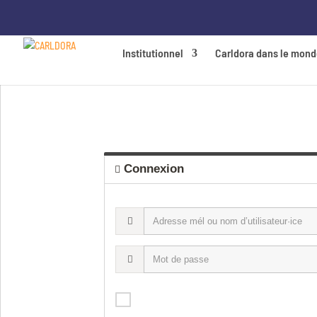
Institutionnel
Carldora dans le mon
Connexion
A
d
r
M
e
o
s
t
s
d
Se souvenir de moi
e
e