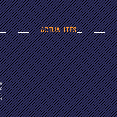
ACTUALITÉS
de
s
,
t