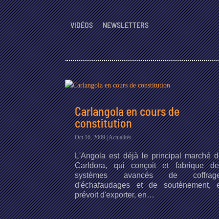
VIDÉOS
NEWSLETTERS
Carlangola en cours de
constitution
Oct 16, 2009
|
Actualités
L'Angola est déjà le principal marché 
Carldora, qui conçoit et fabrique de
systèmes avancés de coffrage
d'échafaudages et de soutènement, e
prévoit d'exporter, en…