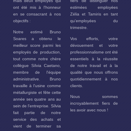
mais deux employés qui
fiers de distinguer nos
ont été mis à l'honneur
estimées employées
en se consacrant à nos
Zélia et Tamiris en tant
objectifs :
qu'employées du
trimestre.
Notre estimé Bruno
Soares a obtenu le
Vos efforts, votre
meilleur score parmi les
dévouement et votre
employés de production,
professionnalisme ont été
tout comme notre chère
essentiels à la réussite
collègue Sílvia Caetano,
de notre travail et à la
membre de l'équipe
qualité que nous offrons
administrative. Bruno
quotidiennement à nos
travaille à l'usine comme
clients.
métallurgiste et fête cette
Nous sommes
année ses quatre ans au
incroyablement fiers de
sein de l'entreprise. Sílvia
les avoir avec nous !
fait partie de notre
service des achats et
vient de terminer sa