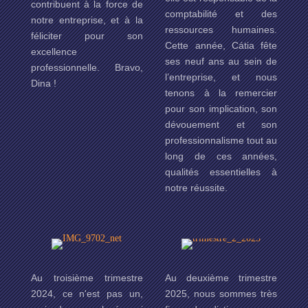
contribuent à la force de
comptabilité et des
notre entreprise, et à la
ressources humaines.
féliciter pour son
Cette année, Cátia fête
excellence
ses neuf ans au sein de
professionnelle. Bravo,
l’entreprise, et nous
Dina !
tenons à la remercier
pour son implication, son
dévouement et son
professionnalisme tout au
long de ces années,
qualités essentielles à
notre réussite.
Au troisième trimestre
Au deuxième trimestre
2024, ce n'est pas un,
2025, nous sommes très