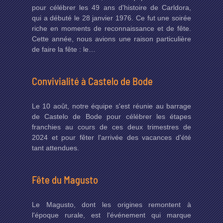
pour célébrer les 49 ans d'histoire de Carldora,
qui a débuté le 28 janvier 1976. Ce fut une soirée
riche en moments de reconnaissance et de fête.
Cette année, nous avions une raison particulière
de faire la fête : le…
Convivialité à Castelo de Bode
Le 10 août, notre équipe s'est réunie au barrage
de Castelo de Bode pour célébrer les étapes
franchies au cours de ces deux trimestres de
2024 et pour fêter l'arrivée des vacances d'été
tant attendues.
Fête du Magusto
Le Magusto, dont les origines remontent à
l'époque rurale, est l'événement qui marque