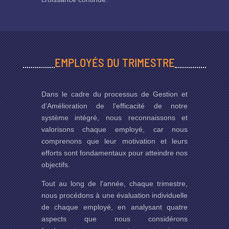
EMPLOYÉS DU TRIMESTRE
Dans le cadre du processus de Gestion et
d'Amélioration de l'efficacité de notre
système intégré, nous reconnaissons et
valorisons chaque employé, car nous
comprenons que leur motivation et leurs
efforts sont fondamentaux pour atteindre nos
objectifs.
Tout au long de l'année, chaque trimestre,
nous procédons à une évaluation individuelle
de chaque employé, en analysant quatre
aspects que nous considérons