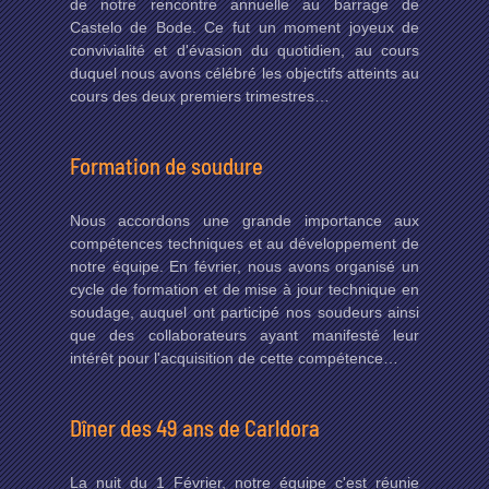
de notre rencontre annuelle au barrage de
Castelo de Bode. Ce fut un moment joyeux de
convivialité et d'évasion du quotidien, au cours
duquel nous avons célébré les objectifs atteints au
cours des deux premiers trimestres…
Formation de soudure
Nous accordons une grande importance aux
compétences techniques et au développement de
notre équipe. En février, nous avons organisé un
cycle de formation et de mise à jour technique en
soudage, auquel ont participé nos soudeurs ainsi
que des collaborateurs ayant manifesté leur
intérêt pour l'acquisition de cette compétence…
Dîner des 49 ans de Carldora
La nuit du 1 Février, notre équipe c'est réunie