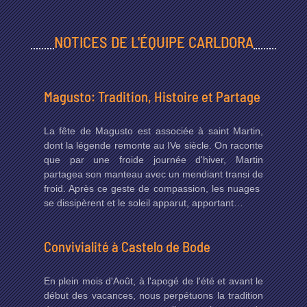
NOTICES DE L'ÉQUIPE CARLDORA
Magusto: Tradition, Histoire et Partage
La fête de Magusto est associée à saint Martin,
dont la légende remonte au IVe siècle. On raconte
que par une froide journée d'hiver, Martin
partagea son manteau avec un mendiant transi de
froid. Après ce geste de compassion, les nuages ​​
se dissipèrent et le soleil apparut, apportant…
Convivialité à Castelo de Bode
En plein mois d'Août, à l'apogé de l'été et avant le
début des vacances, nous perpétuons la tradition