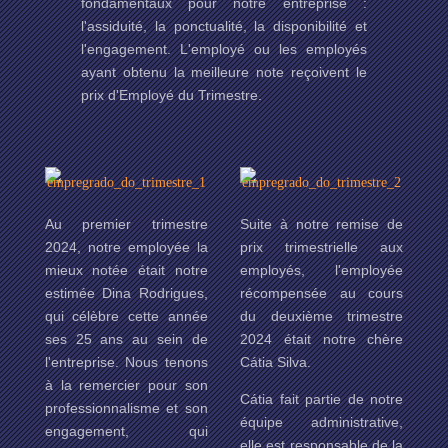
fondamentaux pour notre entreprise :
l'assiduité, la ponctualité, la disponibilité et
l'engagement. L'employé ou les employés
ayant obtenu la meilleure note reçoivent le
prix d'Employé du Trimestre.
Au premier trimestre
Suite à notre remise de
2024, notre employée la
prix trimestrielle aux
mieux notée était notre
employés, l'employée
estimée Dina Rodrigues,
récompensée au cours
qui célèbre cette année
du deuxième trimestre
ses 25 ans au sein de
2024 était notre chère
l'entreprise. Nous tenons
Cátia Silva.
à la remercier pour son
Cátia fait partie de notre
professionnalisme et son
équipe administrative,
engagement, qui
elle est responsable de la