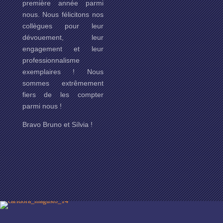
première année parmi
nous. Nous félicitons nos
collègues pour leur
dévouement, leur
engagement et leur
professionnalisme
exemplaires ! Nous
sommes extrêmement
fiers de les compter
parmi nous !
Bravo Bruno et Sílvia !