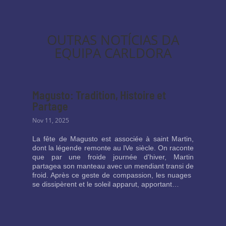
OUTRAS NOTÍCIAS DA
EQUIPA CARLDORA
Magusto: Tradition, Histoire et
Partage
Nov 11, 2025
La fête de Magusto est associée à saint Martin,
dont la légende remonte au IVe siècle. On raconte
que par une froide journée d'hiver, Martin
partagea son manteau avec un mendiant transi de
froid. Après ce geste de compassion, les nuages ​​
se dissipèrent et le soleil apparut, apportant…