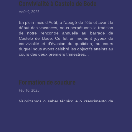
Convivialité à Castelo de Bode
Août 9, 2025
En plein mois d'Août, à l'apogé de l'été et avant le
début des vacances, nous perpétuons la tradition
de notre rencontre annuelle au barrage de
Castelo de Bode. Ce fut un moment joyeux de
convivialité et d'évasion du quotidien, au cours
duquel nous avons célébré les objectifs atteints au
cours des deux premiers trimestres…
Formation de soudure
Fév 10, 2025
Valorizamos o saber técnico e o crescimento da
nossa equipa. Em fevereiro, realizámos um ciclo
de formação e actualização técnica em soldadura,
no qual participaram os nossos soldadores, bem
como colaboradores que manifestaram interesse
em aprender esta competência...