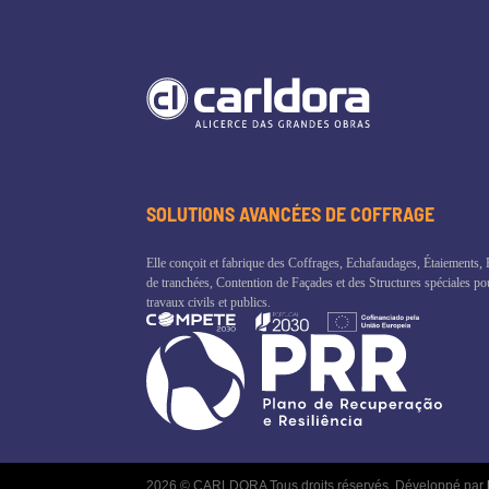
SOLUTIONS AVANCÉES DE COFFRAGE
Elle conçoit et fabrique des Coffrages, Echafaudages, Étaiements,
de tranchées, Contention de Façades et des Structures spéciales po
travaux civils et publics.
2026 © CARLDORA Tous droits réservés. Développé par