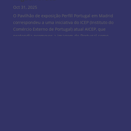
Oct 31, 2025
O Pavilhão de exposição Perfill Portugal em Madrid
correspondeu a uma iniciativa do ICEP (Instituto do
Comércio Externo de Portugal) atual AICEP, que
pretendia promover a imagem de Portugal como
destino turístico na comunidade espanhola. Ao longo
da trajetória da...
Victor Moura da Silva
Oct 31, 2025
A autoestrada que liga Marraquexe à Agadir, em
Marrocos, atravessa a Cordilheira do Atlas, uma
limitação geográfica importante que levou a
execução de grandes obras, uma delas foi o
túnel Zaoiat Aït...