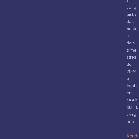
s
conq
uista
das
neste
s
dois
trime
stres
de
2024
e
tamb
ém
celeb
rar a
cheg
ada
…
Read