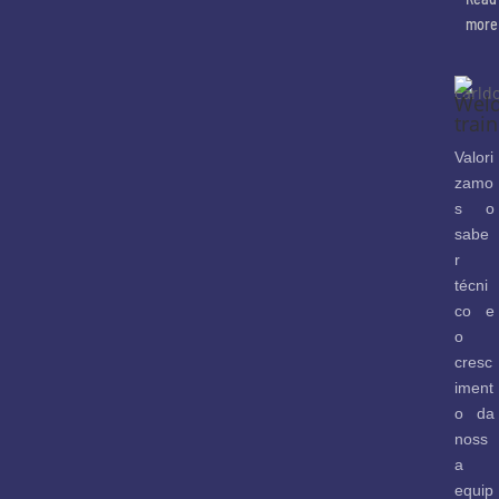
more
Weld
trai
Valori
zamo
s o
sabe
r
técni
co e
o
cresc
iment
o da
noss
a
equip