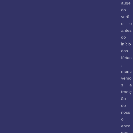
auge
do
verã
o e
antes
do
início
das
férias
,
manti
vemo
s a
tradiç
ão
do
noss
o
enco
ntro