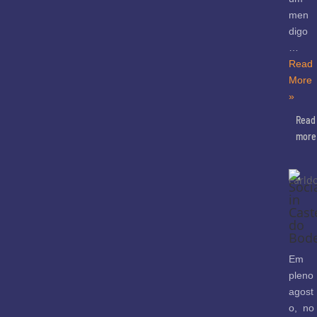
men
digo
…
Read
More
»
Read
more
Soci
in
Cast
do
Bod
Em
pleno
agost
o, no