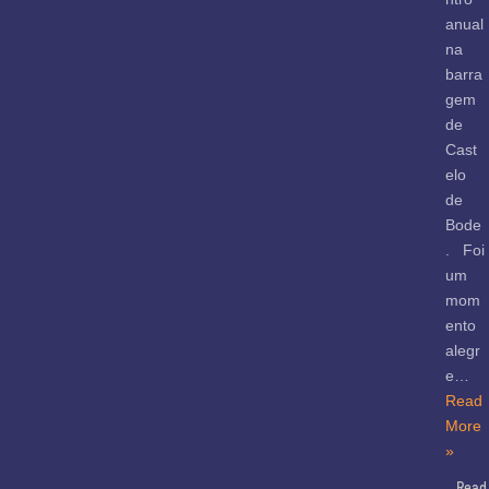
anual
na
barra
gem
de
Cast
elo
de
Bode
. Foi
um
mom
ento
alegr
e…
Read
More
»
Read