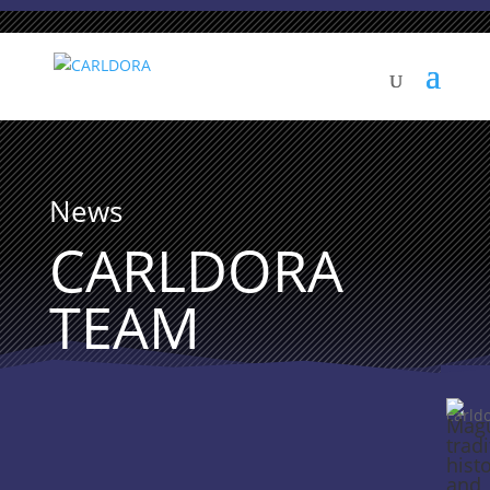
News
CARLDORA
TEAM
Magu
tradi
hist
and