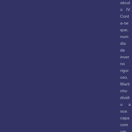
sécul
o IV.
Cont
a-se
que,
num
dia
de
inver
no
rigor
oso,
Marti
nho
dividi
u a
sua
capa
com
um