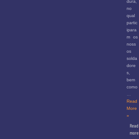
dura,
no
qual
partic
ipara
m os
noss
os
solda
dore
s,
bem
como
…
Read
More
»
Read
more