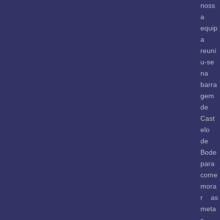
noss
a
equip
a
reuni
u-se
na
barra
gem
de
Cast
elo
de
Bode
para
come
mora
r as
meta