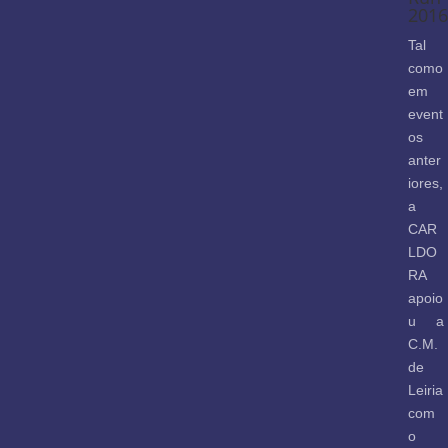
2016
Tal
como
em
event
os
anter
iores,
a
CAR
LDO
RA
apoio
u a
C.M.
de
Leiria
com
o