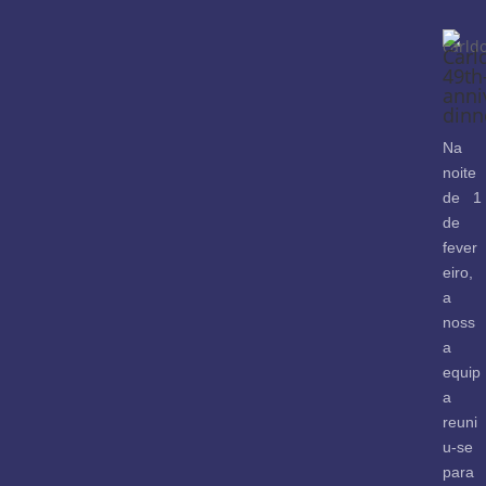
Carl
49th
anni
dinn
Na
noite
de 1
de
fever
eiro,
a
noss
a
equip
a
reuni
u-se
para