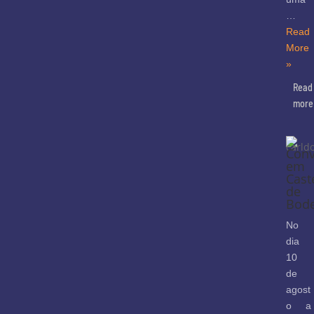
…
Read
More
»
Read
more
Conv
em
Cast
de
Bod
No
dia
10
de
agost
o a