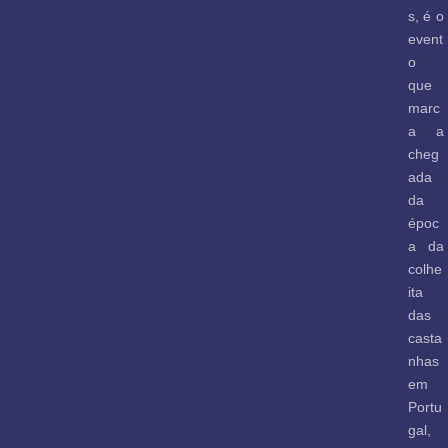
s, é o
event
o
que
marc
a a
cheg
ada
da
époc
a da
colhe
ita
das
casta
nhas
em
Portu
gal,