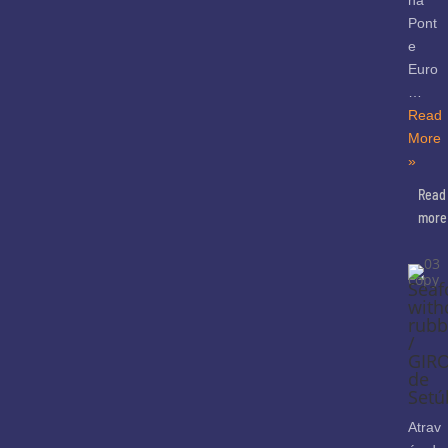
na
Pont
e
Euro
…
Read
More
»
Read
more
Seaf
with
rubb
/
GIR
de
Setú
Atrav