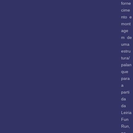
forne
cime
nto e
mont
age
m de
uma
estru
tura/
palan
que
para
a
parti
da
da
Leiria
Fun
Run,