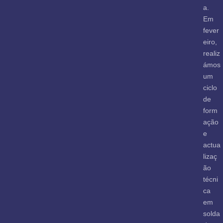
a.
Em
fever
eiro,
realiz
ámos
um
ciclo
de
form
ação
e
actua
lizaç
ão
técni
ca
em
solda