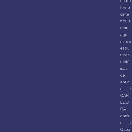
és do
forne
cime
nto e
mont
age
m de
estru
turas
metál
icas
de
abrig
o, a
CAR
LDO
RA
apoio
u a
Ocea