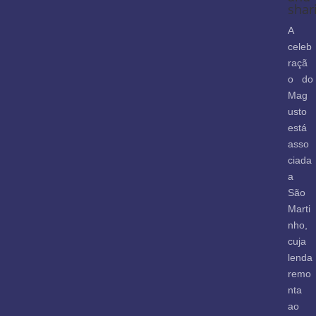
shar
A
celeb
raçã
o do
Mag
usto
está
asso
ciada
a
São
Marti
nho,
cuja
lenda
remo
nta
ao