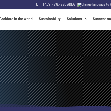
FAQ's
RESERVED AREA
Carldora in the world
Sustainability
Solutions
Success st