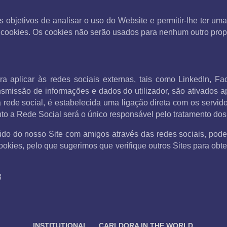
os objetivos de analisar o uso do Website e permitir-lhe ter 
cookies. Os cookies não serão usados para nenhum outro propó
ra aplicar às redes sociais externas, tais como LinkedIn, Fac
nsmissão de informações e dados do utilizador, são ativados a
da rede social, é estabelecida uma ligação direta com os servi
nto a Rede Social será o único responsável pelo tratamento dos 
eúdo do nosso Site com amigos através das redes sociais, pode
ookies, pelo que sugerimos que verifique outros Sites para ob
3
INSTITUTIONAL
CARLDORA IN THE WORLD