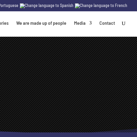
ories
We are made up of people
Media
Contact