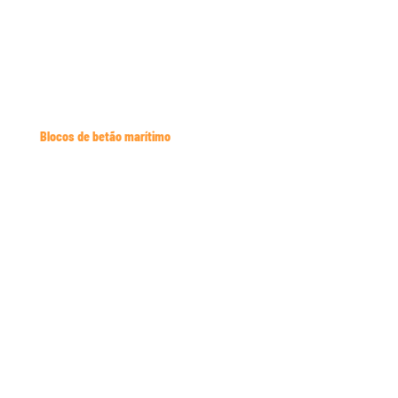
Blocos de betão marítimo
Accropodes – Porto do Inglês, Cabo Verde
Muro Cortina
Irmãos Cavaco
Molde Antifer