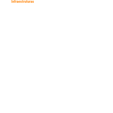
Infraestruturas
Cosider, Argélia
Carmon, Namibe, Angola
Carmon, Namibe, Angola
Cosider, Argélia
Cosider, Argélia