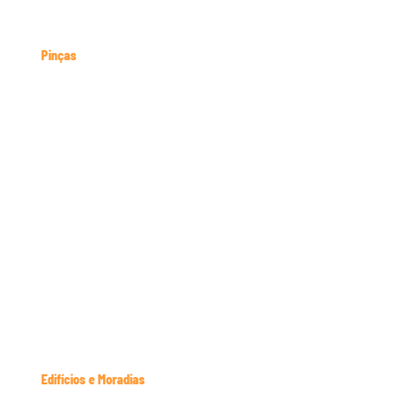
Tetrapods, Klaipeda, Lituânia
Pinças
Pinças Beirut, Libano
Pinça com 2 fixações
Garra
Elevo
Pinça de 3 fixações
Edifícios e Moradias