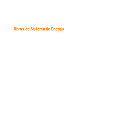
Cofragem Rolante Descomprimivel Galeria
Obras de Sistema de Energia
Sapatas de Aerogeneradores
Gabriel Couto
Barragem Foz da Tua, Portugal
Mota-Engil / MSF Engenharia
Central Hidroelétrica Gouvães
Central Hidroelétrica Gouvães