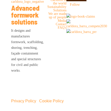
the world
Follow
Advanced
Sustainability
Solutions
formwork
We are made
up of people
solutions
Media
Contact
FAQ's
It designs and
manufactures
formwork, scaffolding,
shoring, trenching,
façade containment
and special structures
for civil and public
works.
Privacy Policy
|
Cookie Policy