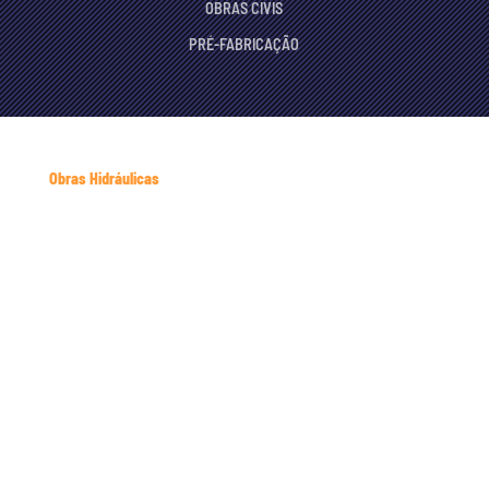
OBRAS CIVIS
PRÉ-FABRICAÇÃO
Obras Hidráulicas
Barragem do Saquinho, Portugal
Monte Adriano
Barragem Bab Louta, Marrocos
Sodemiq
Cofragem Rolante Descomprimivel para Galerias