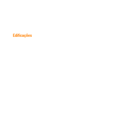
Edificações
Total Building, Angola
Soares da Costa
Royal Hotel, Angola
Soares da Costa
Total Building, Angola
Total Building, Angola