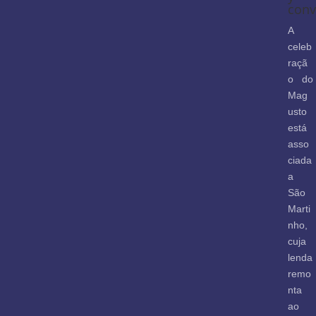
conv
A
celeb
raçã
o do
Mag
usto
está
asso
ciada
a
São
Marti
nho,
cuja
lenda
remo
nta
ao