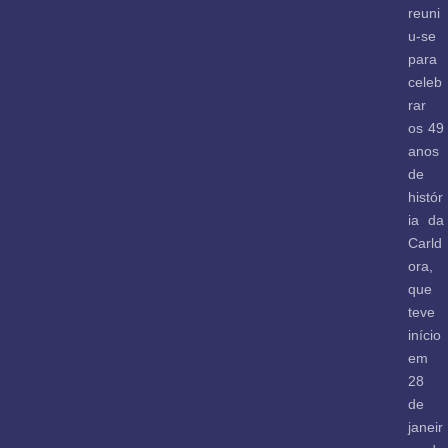
reuni
u-se
para
celeb
rar
os 49
anos
de
histór
ia da
Carld
ora,
que
teve
início
em
28
de
janeir