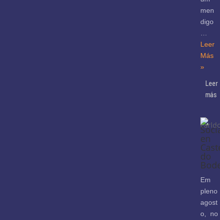
men
digo
…
Leer
Más
»
Leer
más
Socia
en
Cast
do
Bod
Em
pleno
agost
o, no