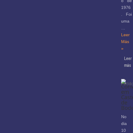
o de
1976
. Foi
uma
…
Leer
Más
»
Leer
más
Conv
em
Cast
de
Bod
No
dia
10