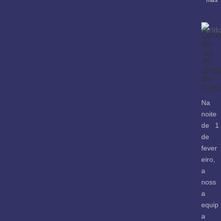
Cen
de
los
49
año
de
Carl
Na
noite
de 1
de
fever
eiro,
a
noss
a
equip
a