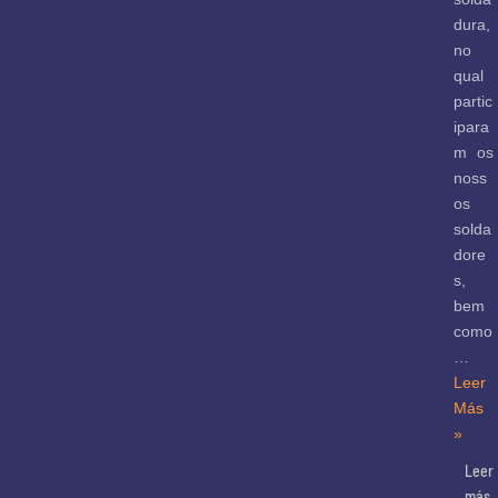
dura,
no
qual
partic
ipara
m os
noss
os
solda
dore
s,
bem
como
…
Leer
Más
»
Leer
más