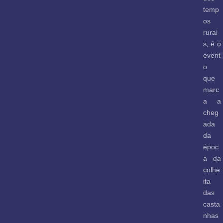
temp
os
rurai
s, é o
event
o
que
marc
a a
cheg
ada
da
époc
a da
colhe
ita
das
casta
nhas