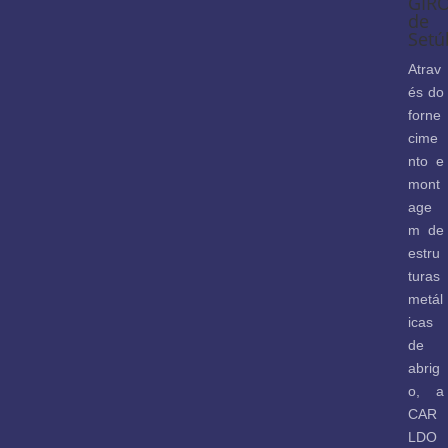
GIR
de
Setú
Atrav
és do
forne
cime
nto e
mont
age
m de
estru
turas
metál
icas
de
abrig
o, a
CAR
LDO