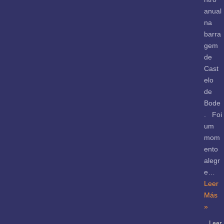
anual
na
barra
gem
de
Cast
elo
de
Bode
. Foi
um
mom
ento
alegr
e…
Leer
Más
»
Leer