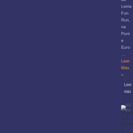
Leiria
Fun
Run,
na
Pont
e
Euro
…
Leer
Más
»
Leer
más
Mari
sin
basu
/