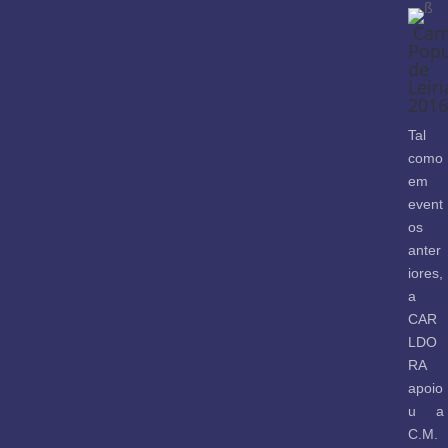
Carr
Popu
de
Leiri
2016
Tal
como
em
event
os
anter
iores,
a
CAR
LDO
RA
apoio
u a
C.M.