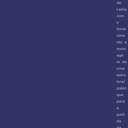
de
Leiria
com
o
forne
cime
nto e
mont
age
m de
uma
estru
tura/
palan
que
para
a
parti
da
da