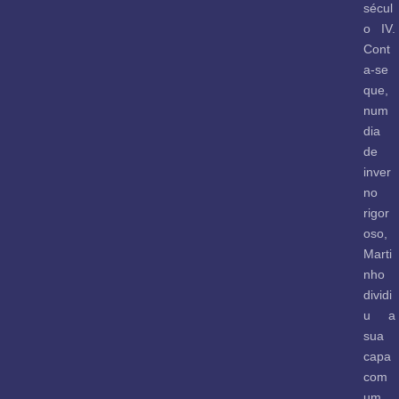
sécul
o IV.
Cont
a-se
que,
num
dia
de
inver
no
rigor
oso,
Marti
nho
dividi
u a
sua
capa
com
um