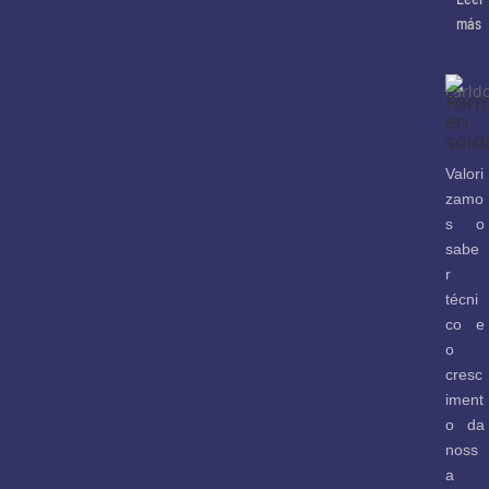
más
Form
en
sold
Valori
zamo
s o
sabe
r
técni
co e
o
cresc
iment
o da
noss
a