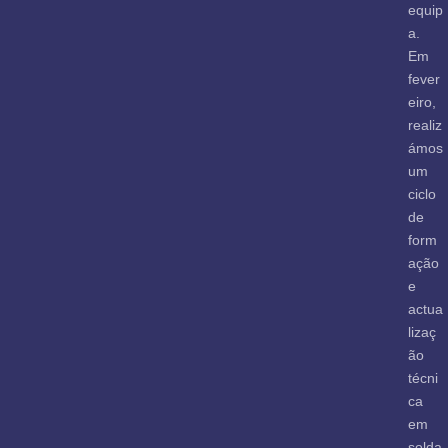
equip
a.
Em
fever
eiro,
realiz
ámos
um
ciclo
de
form
ação
e
actua
lizaç
ão
técni
ca
em
solda