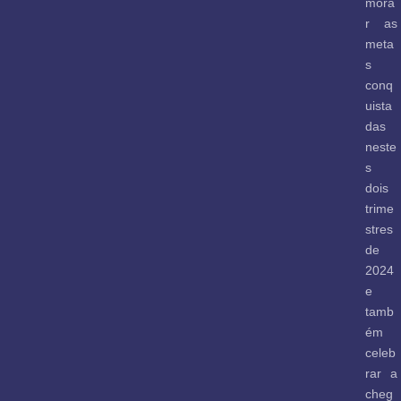
mora
r as
meta
s
conq
uista
das
neste
s
dois
trime
stres
de
2024
e
tamb
ém
celeb
rar a
cheg