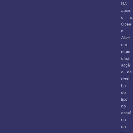
RA
apoio
u a
Ocea
n
Alive
em
mais
uma
acçã
o de
recol
ha
de
lixo
no
estuá
rio
do