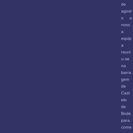
de
agost
o a
noss
a
equip
a
reuni
u-se
na
barra
gem
de
Cast
elo
de
Bode
para
come