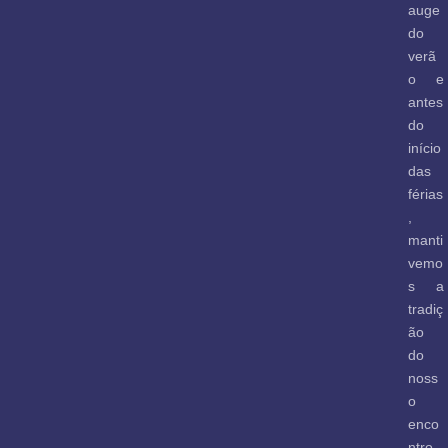
auge
do
verã
o e
antes
do
início
das
férias
,
manti
vemo
s a
tradiç
ão
do
noss
o
enco
ntro