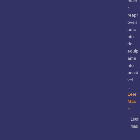
maio
r
reapr
oveit
ame
nto
do
equip
ame
nto
possí
vel.
…
Leer
Más
»
Leer
más