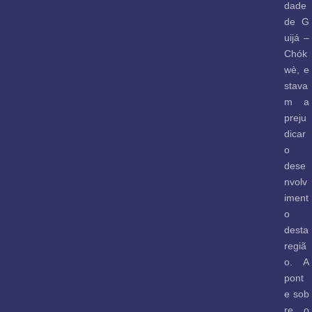
dade
de G
uijá –
Chók
wè, e
stava
m a
preju
dicar
o
dese
nvolv
iment
o
desta
regiã
o. A
pont
e sob
re o