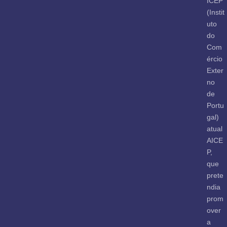
ICEP
(Instit
uto
do
Com
ércio
Exter
no
de
Portu
gal)
atual
AICE
P,
que
prete
ndia
prom
over
a