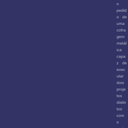
o
pedid
o de
uma
cofra
gem
metál
ica
capa
z de
exec
utar
dois
proje
tos
distin
tos
com
o