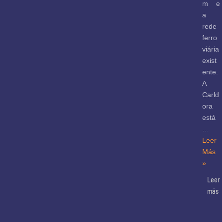
m e
a
rede
ferro
viária
exist
ente.
A
Carld
ora
está
…
Leer
Más
»
Leer
más