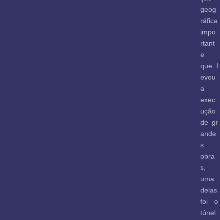
geog
ráfica
impo
rtant
e
que l
evou
a
exec
ução
de gr
ande
s
obra
s,
uma
delas
foi o
túnel