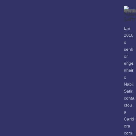
Nabi
Safir
Em
2018
o
senh
or
enge
nheir
o
Nabil
Safir
conta
ctou
a
Carld
ora
com