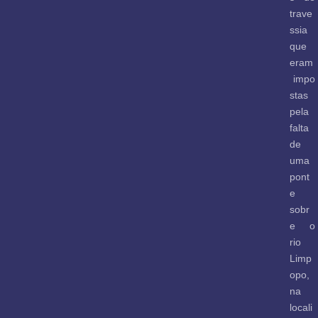
trave
ssia
que
eram
impo
stas
pela
falta
de
uma
pont
e
sobr
e o
rio
Limp
opo,
na
locali