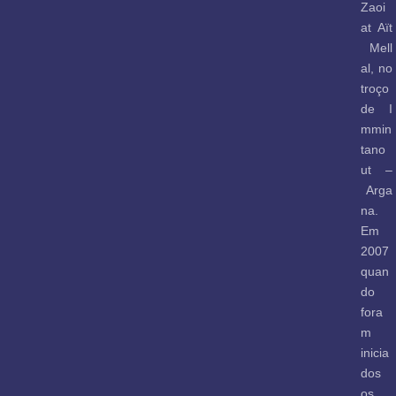
Zaoi
at Aït
Mell
al, no
troço
de I
mmin
tano
ut –
Arga
na.
Em
2007
quan
do
fora
m
inicia
dos
os