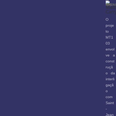
Matt
Carr
O
proje
to
MT1
03
envol
ve a
const
ruçã
o da
interli
gaçã
o
com
Saint
-
Jean