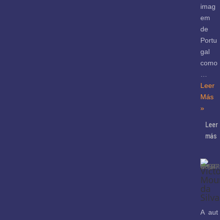
imag
em
de
Portu
gal
como
…
Leer
Más
»
Leer
más
Vict
Mou
da
Silva
A aut