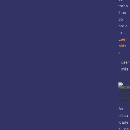
traba
lhos
do
proje
to…
Leer
Más
»
Leer
más
Inge
Pedr
Ferr
As
dificu
ldade
s de