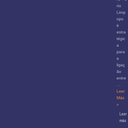
rio
Limp
opo
é
estra
tégic
a
para
a
ligaç
ão
entre
…
Leer
Más
»
Leer
más