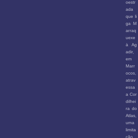
oestr
ada
que li
ga M
arraq
uexe
à Ag
adir,
em
Marr
ocos,
atrav
essa
a Cor
dilhei
ra do
Atlas,
uma
limita
ção