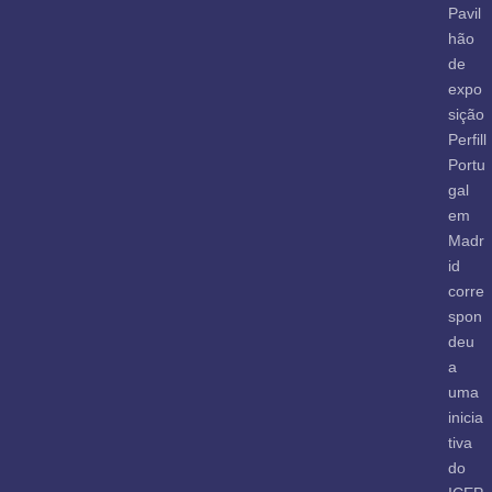
Pavil
hão
de
expo
sição
Perfill
Portu
gal
em
Madr
id
corre
spon
deu
a
uma
inicia
tiva
do