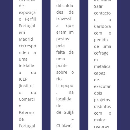
dificulda
de
Safir
des de
exposiçã
contacto
travessi
o Perfill
u a
a que
Portugal
Carldora
eram im
em
com o
postas
Madrid
pedido
pela
correspo
de uma
falta de
ndeu a
cofrage
uma
uma
m
ponte
iniciativ
metálica
sobre o
a do
capaz
rio
ICEP
de
Limpopo
(Institut
executar
, na
o do
dois
localida
Comérci
projetos
de
o
distintos
de Guijá
Externo
com o
–
de
maior
Chókwè,
Portugal
reaprov