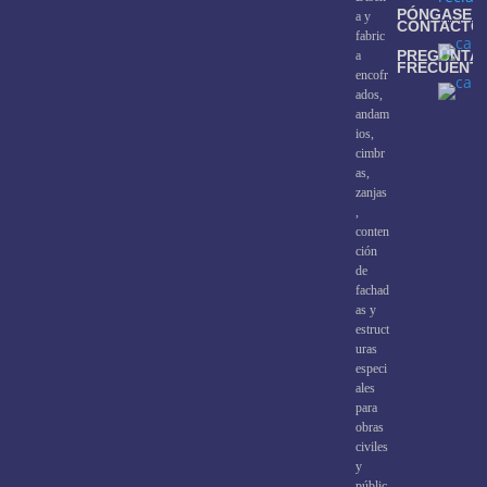
PÓNGASE E
a y
CONTACTO
fabric
PREGUNTA
a
FRECUENT
encofr
ados,
andam
ios,
cimbr
as,
zanjas
,
conten
ción
de
fachad
as y
estruct
uras
especi
ales
para
obras
civiles
y
públic