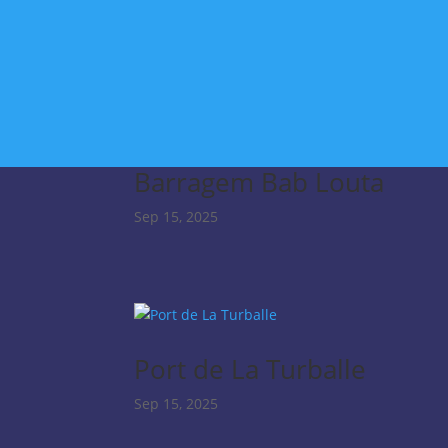
Institucional
Carldora en el mundo
Sostenibilidad
Póngase en contacto con
Barragem Bab Louta
Sep 15, 2025
Port de La Turballe
Sep 15, 2025