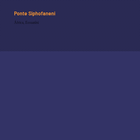
Ponte Siphofaneni
África
,
Essuatíni