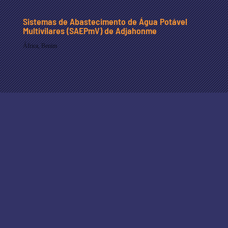
Sistemas de Abastecimento de Água Potável
Multivilares (SAEPmV) de Adjahonme
África
,
Benim